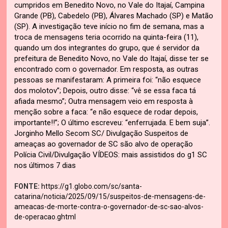
cumpridos em Benedito Novo, no Vale do Itajaí, Campina
Grande (PB), Cabedelo (PB), Álvares Machado (SP) e Matão
(SP). A investigação teve início no fim de semana, mas a
troca de mensagens teria ocorrido na quinta-feira (11),
quando um dos integrantes do grupo, que é servidor da
prefeitura de Benedito Novo, no Vale do Itajaí, disse ter se
encontrado com o governador. Em resposta, as outras
pessoas se manifestaram: A primeira foi: “não esquece
dos molotov”; Depois, outro disse: “vê se essa faca tá
afiada mesmo”; Outra mensagem veio em resposta à
menção sobre a faca: “e não esquece de rodar depois,
importante!!”; O último escreveu: “enferrujada. E bem suja”.
Jorginho Mello Secom SC/ Divulgação Suspeitos de
ameaças ao governador de SC são alvo de operação
Polícia Civil/Divulgação VÍDEOS: mais assistidos do g1 SC
nos últimos 7 dias
FONTE:
https://g1.globo.com/sc/santa-
catarina/noticia/2025/09/15/suspeitos-de-mensagens-de-
ameacas-de-morte-contra-o-governador-de-sc-sao-alvos-
de-operacao.ghtml